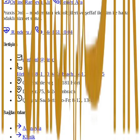
Online Randevu Alın
Hemen Ara
Praxis Onk – modern tanı teknolojileri ve şeffaf iletişim ile hasta
odaklı hizmet sunar.
Randevu Al
044 861 10 04
İletişim
cardionk@hin.ch
Höri: 044 861 10 04
Embrach: 043 266 67 15
Obermühleweg 9, 8181 Höri
Dorfstr. 75, 8424 Embrach
Çalışma Saatleri: Mo-Fr: 8-12, 13-17
Bağlantılar
Anasayfa
Klinik