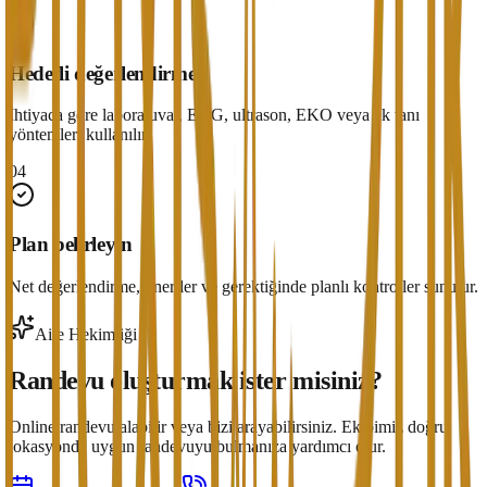
03
Hedefli değerlendirme
İhtiyaca göre laboratuvar, EKG, ultrason, EKO veya ek tanı
yöntemleri kullanılır.
04
Plan belirleyin
Net değerlendirme, öneriler ve gerektiğinde planlı kontroller sunulur.
Aile Hekimliği
Randevu oluşturmak ister misiniz?
Online randevu alabilir veya bizi arayabilirsiniz. Ekibimiz doğru
lokasyonda uygun randevuyu bulmanıza yardımcı olur.