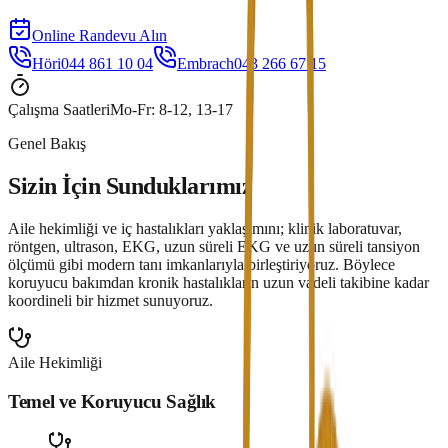
Online Randevu Alın
Höri
044 861 10 04
Embrach
043 266 67 15
Çalışma Saatleri
Mo-Fr: 8-12, 13-17
Genel Bakış
Sizin İçin Sunduklarımız
Aile hekimliği ve iç hastalıkları yaklaşımını; klinik laboratuvar,
röntgen, ultrason, EKG, uzun süreli EKG ve uzun süreli tansiyon
ölçümü gibi modern tanı imkanlarıyla birleştiriyoruz. Böylece
koruyucu bakımdan kronik hastalıkların uzun vadeli takibine kadar
koordineli bir hizmet sunuyoruz.
Aile Hekimliği
Temel ve Koruyucu Sağlık