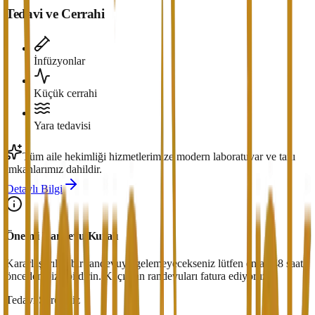
Tedavi ve Cerrahi
İnfüzyonlar
Küçük cerrahi
Yara tedavisi
Tüm aile hekimliği hizmetlerimize modern laboratuvar ve tanı
imkanlarımız dahildir.
Detaylı Bilgi
Önemli Randevu Kuralı
Kararlaştırılan bir randevuya gelemeyecekseniz lütfen en az 48 saat
önceden bize bildirin. Kaçırılan randevuları fatura ediyoruz.
Tedavi Süreciniz