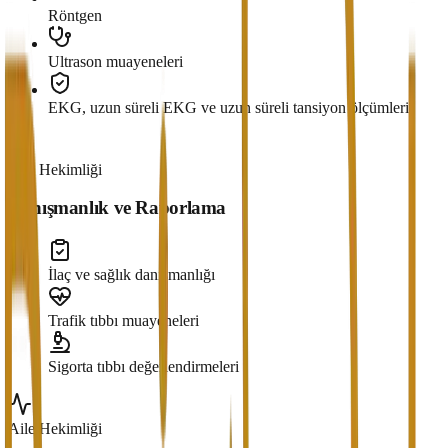
Röntgen
Ultrason muayeneleri
EKG, uzun süreli EKG ve uzun süreli tansiyon ölçümleri
Aile Hekimliği
Danışmanlık ve Raporlama
İlaç ve sağlık danışmanlığı
Trafik tıbbı muayeneleri
Sigorta tıbbı değerlendirmeleri
Aile Hekimliği