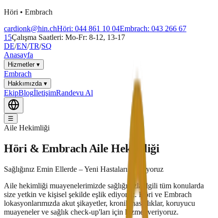
Höri • Embrach
cardionk@hin.ch
Höri: 044 861 10 04
Embrach: 043 266 67
15
Çalışma Saatleri: Mo-Fr: 8-12, 13-17
DE
/
EN
/
TR
/
SQ
Anasayfa
Hizmetler
▾
Embrach
Hakkımızda
▾
Ekip
Blog
İletişim
Randevu Al
☰
Aile Hekimliği
Höri & Embrach Aile Hekimliği
Sağlığınız Emin Ellerde – Yeni Hastaları Bekliyoruz
Aile hekimliği muayenelerimizde sağlığınızla ilgili tüm konularda
size yetkin ve kişisel şekilde eşlik ediyoruz. Höri ve Embrach
lokasyonlarımızda akut şikayetler, kronik hastalıklar, koruyucu
muayeneler ve sağlık check-up'ları için hizmet veriyoruz.