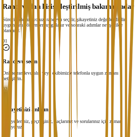
Randevudan kişiselleştirilmiş bakıma kadar
Süreci sade tutuyoruz: randevu seçilir, şikayetiniz değerlendirilir,
uygun tanı yöntemleri uygulanır ve sonraki adımlar net şekilde
planlanır.
01
Randevu seçin
Online randevu alın veya ekibimizle telefonla uygun zamanı
netleştirin.
02
Şikayetinizi anlatın
Şikayetleriniz, geçmişiniz, ilaçlarınız ve sorularınız için zaman
ayırıyoruz.